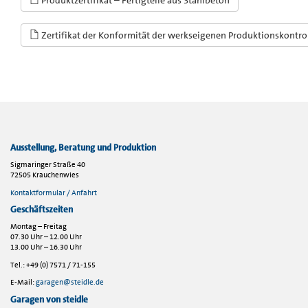
Produktzertifikat – Fertigteile aus Stahlbeton
Zertifikat der Konformität der werkseigenen Produktionskontro
Ausstellung, Beratung und Produktion
Sigmaringer Straße 40
72505 Krauchenwies
Kontaktformular / Anfahrt
Geschäftszeiten
Montag – Freitag
07.30 Uhr – 12.00 Uhr
13.00 Uhr – 16.30 Uhr
Tel.: +49 (0) 7571 / 71-155
E-Mail:
garagen@steidle.de
Garagen von steidle